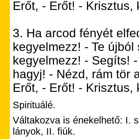
Erőt, - Erőt! - Krisztus
3. Ha arcod fényét elfe
kegyelmezz! - Te újból s
kegyelmezz! - Segíts! -
hagyj! - Nézd, rám tör a
Erőt, - Erőt! - Krisztus
Spirituálé.
Váltakozva is énekelhető: I. sz
lányok, II. fiúk.