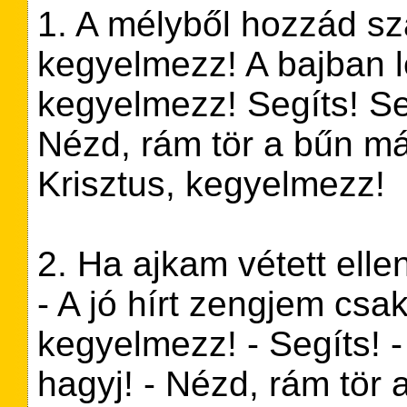
1. A mélyből hozzád sz
kegyelmezz! A bajban le
kegyelmezz! Segíts! Se
Nézd, rám tör a bűn már!
Krisztus, kegyelmezz!
2. Ha ajkam vétett elle
- A jó hírt zengjem csak
kegyelmezz! - Segíts! -
hagyj! - Nézd, rám tör a