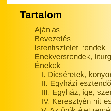
Tartalom
Ajánlás
Bevezetés
Istentiszteleti rendek
Énekversrendek, litur
Énekek
I. Dicséretek, könyö
II. Egyházi esztendő
III. Egyház, ige, sz
IV. Keresztyén hit é
V. Az örök élet rem