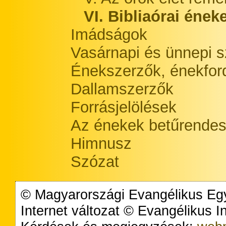
VI. Bibliaórai ének
Imádságok
Vasárnapi és ünnepi s
Énekszerzők, énekford
Dallamszerzők
Forrásjelölések
Az énekek betűrendes
Himnusz
Szózat
© Magyarországi Evangélikus Egy
Internet változat © Evangélikus 