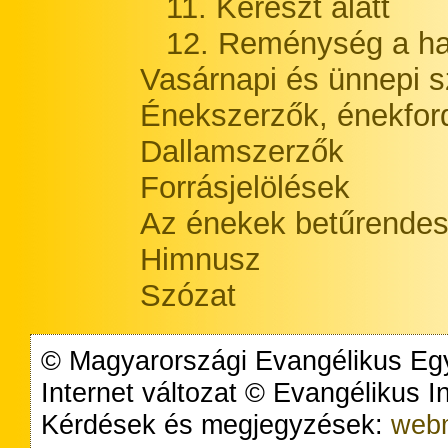
11. Kereszt alatt
12. Reménység a hal
Vasárnapi és ünnepi s
Énekszerzők, énekford
Dallamszerzők
Forrásjelölések
Az énekek betűrendes
Himnusz
Szózat
© Magyarországi Evangélikus Egy
Internet változat © Evangélikus 
Kérdések és megjegyzések:
webm