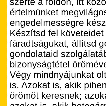
szerte a földön, itt köz
értelmünket megvilágos
engedelmességre készte
Készítsd fel követeidet
fáradtságukat, állítsd g
gondolataid szolgálat
bizonyságtétel öröméve
Végy mindnyájunkat ol
is. Azokat is, akik pihe
örömöt keresnek; azoka
azokat is, akik betegá