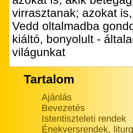
virrasztanak; azokat is,
Vedd oltalmadba gondo
kiáltó, bonyolult - álta
világunkat
Tartalom
Ajánlás
Bevezetés
Istentiszteleti rendek
Énekversrendek, litur