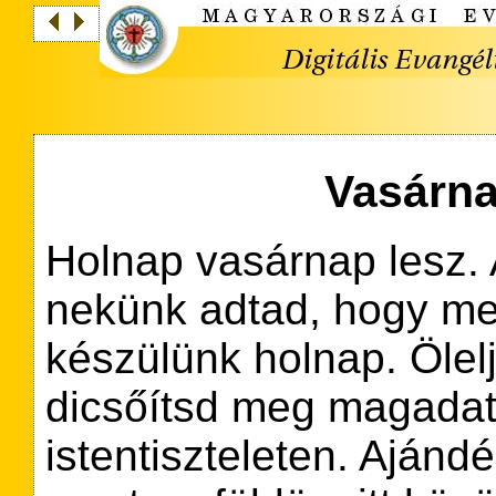
Vasárna
Holnap vasárnap lesz. 
nekünk adtad, hogy me
készülünk holnap. Ölelj
dicsőítsd meg magada
istentiszteleten. Aján