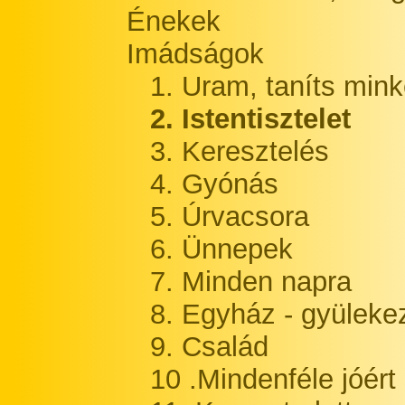
Énekek
Imádságok
1. Uram, taníts mink
2. Istentisztelet
3. Keresztelés
4. Gyónás
5. Úrvacsora
6. Ünnepek
7. Minden napra
8. Egyház - gyüleke
9. Család
10 .Mindenféle jóért