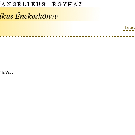
Tarta
amával.