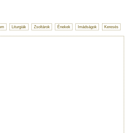
lom
Liturgiák
Zsoltárok
Énekek
Imádságok
Keresés