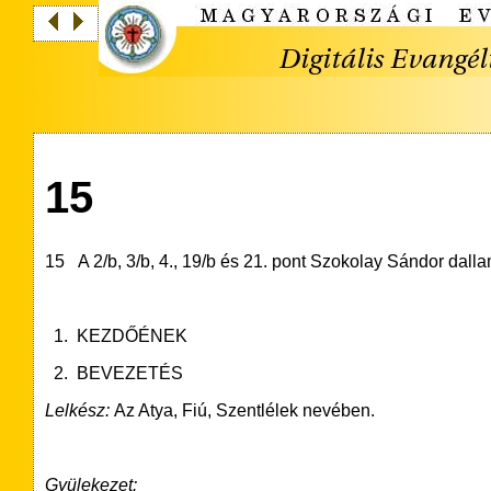
15
15 A 2/b, 3/b, 4., 19/b és 21. pont Szokolay Sándor dall
1. KEZDŐÉNEK
2. BEVEZETÉS
Lelkész:
Az Atya, Fiú, Szentlélek nevében.
Gyülekezet: