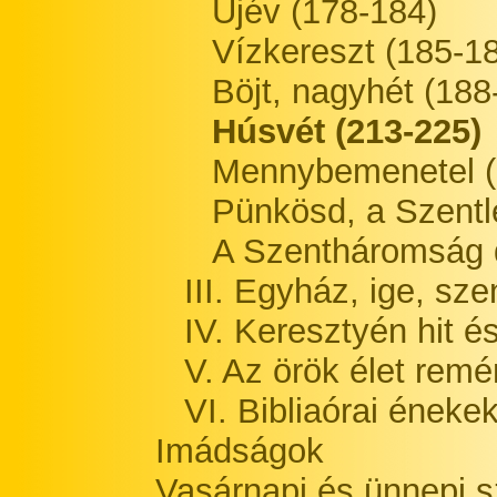
Újév (178-184)
Vízkereszt (185-1
Böjt, nagyhét (188
Húsvét (213-225)
Mennybemenetel (
Pünkösd, a Szentl
A Szentháromság d
III. Egyház, ige, sz
IV. Keresztyén hit é
V. Az örök élet rem
VI. Bibliaórai éneke
Imádságok
Vasárnapi és ünnepi s