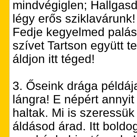
mindvégiglen; Hallgas
légy erős sziklavárunk
Fedje kegyelmed palást
szívet Tartson együtt t
áldjon itt téged!
3. Őseink drága példáj
lángra! E népért annyit
haltak. Mi is szeressük
áldásod árad. Itt boldo