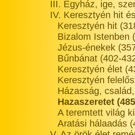
III. Egyház, ige, sz
IV. Keresztyén hit é
Keresztyén hit (31
Bizalom Istenben 
Jézus-énekek (35
Bűnbánat (402-43
Keresztyén élet (4
Keresztyén felelős
Házasság, család, 
Hazaszeretet (485
A teremtett világ k
Aratási hálaadás 
V. Az örök élet rem