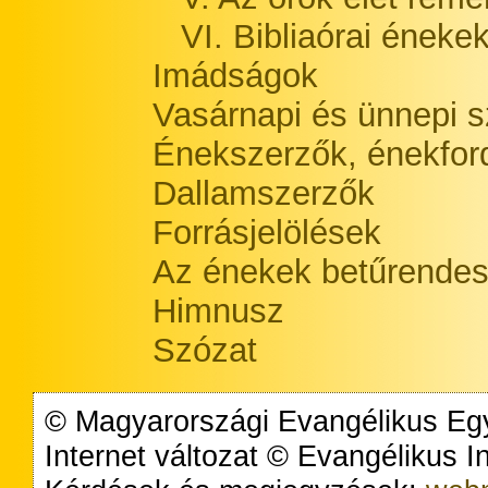
VI. Bibliaórai éneke
Imádságok
Vasárnapi és ünnepi s
Énekszerzők, énekford
Dallamszerzők
Forrásjelölések
Az énekek betűrendes
Himnusz
Szózat
© Magyarországi Evangélikus Egy
Internet változat © Evangélikus 