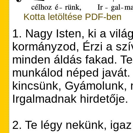
Kotta letöltése PDF-ben
1. Nagy Isten, ki a vilá
kormányzod, Érzi a szív
minden áldás fakad. Te
munkálod néped javát. 
kincsünk, Gyámolunk, 
Irgalmadnak hirdetője.
2. Te légy nekünk, igaz