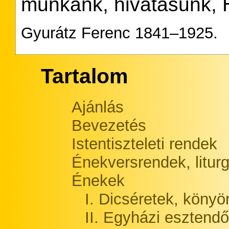
munkánk, hivatásunk, 
Gyurátz Ferenc 1841–1925.
Tartalom
Ajánlás
Bevezetés
Istentiszteleti rendek
Énekversrendek, litur
Énekek
I. Dicséretek, könyö
II. Egyházi esztendő