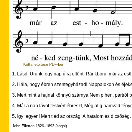
Kotta letöltése PDF-ben
1. Lásd, Urunk, egy nap újra eltűnt. Ránkborul már az es
2. Hála, hogy ébren szentegyházad! Nappalokon és éjeke
3. Mert mint a hajnal könnyű szárnya Nem pihen, partról pa
4. Már a nap távol testvért ébreszt, Még alig hamvad fénye 
5. Így legyen! Mert tiéd az ország, A hatalom és dicsőség
John Ellerton 1826–1893 (angol).