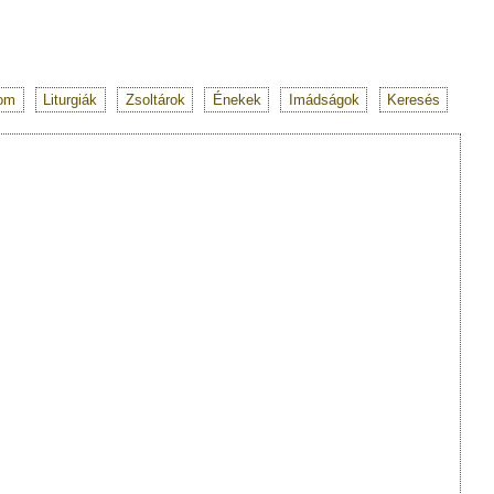
lom
Liturgiák
Zsoltárok
Énekek
Imádságok
Keresés