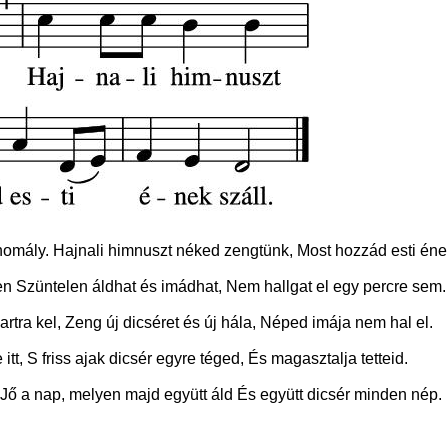
thomály. Hajnali himnuszt néked zengtünk, Most hozzád esti ének
n Szüntelen áldhat és imádhat, Nem hallgat el egy percre sem.
rtra kel, Zeng új dicséret és új hála, Néped imája nem hal el.
itt, S friss ajak dicsér egyre téged, És magasztalja tetteid.
. Jő a nap, melyen majd együtt áld És együtt dicsér minden nép.