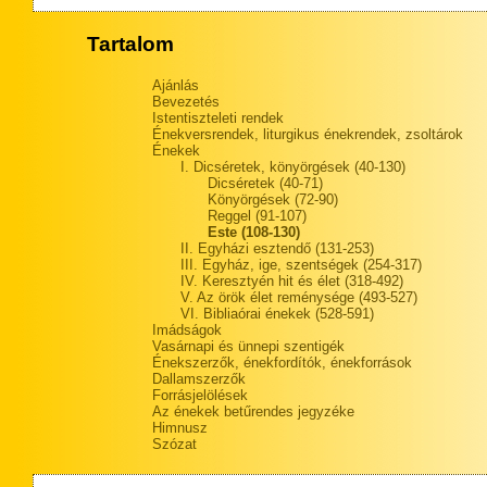
Tartalom
Ajánlás
Bevezetés
Istentiszteleti rendek
Énekversrendek, liturgikus énekrendek, zsoltárok
Énekek
I. Dicséretek, könyörgések (40-130)
Dicséretek (40-71)
Könyörgések (72-90)
Reggel (91-107)
Este (108-130)
II. Egyházi esztendő (131-253)
III. Egyház, ige, szentségek (254-317)
IV. Keresztyén hit és élet (318-492)
V. Az örök élet reménysége (493-527)
VI. Bibliaórai énekek (528-591)
Imádságok
Vasárnapi és ünnepi szentigék
Énekszerzők, énekfordítók, énekforrások
Dallamszerzők
Forrásjelölések
Az énekek betűrendes jegyzéke
Himnusz
Szózat