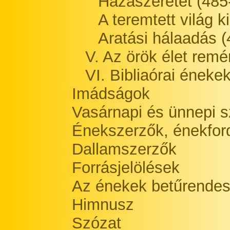
Hazaszeretet (485
A teremtett világ k
Aratási hálaadás 
V. Az örök élet rem
VI. Bibliaórai éneke
Imádságok
Vasárnapi és ünnepi s
Énekszerzők, énekford
Dallamszerzők
Forrásjelölések
Az énekek betűrendes
Himnusz
Szózat