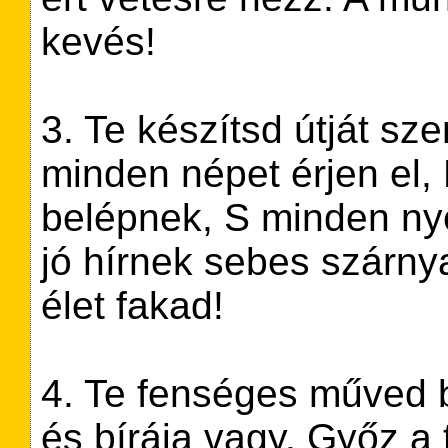
kevés!
3. Te készítsd útját sz
minden népet érjen el,
belépnek, S minden nye
jó hírnek sebes szárn
élet fakad!
4. Te fenséges műved 
és bírája vagy. Győz a 