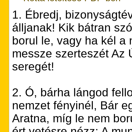
1. Ébredj, bizonyságtév
álljanak! Kik bátran sz
borul le, vagy ha kél a
messze szerteszét Az 
seregét!
2. Ó, bárha lángod fel
nemzet fényinél, Bár e
Aratna, míg le nem boru
ért vetésre nézz: A mu