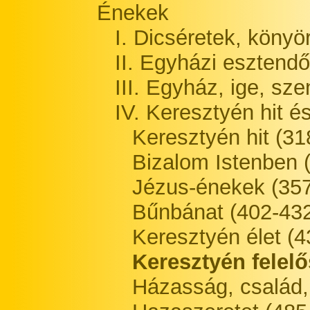
Énekek
I. Dicséretek, könyö
II. Egyházi esztendő
III. Egyház, ige, sz
IV. Keresztyén hit é
Keresztyén hit (31
Bizalom Istenben 
Jézus-énekek (35
Bűnbánat (402-43
Keresztyén élet (4
Keresztyén felelő
Házasság, család, 