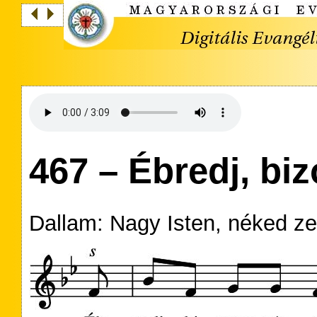
467 – Ébredj, bi
Dallam: Nagy Isten, néked z